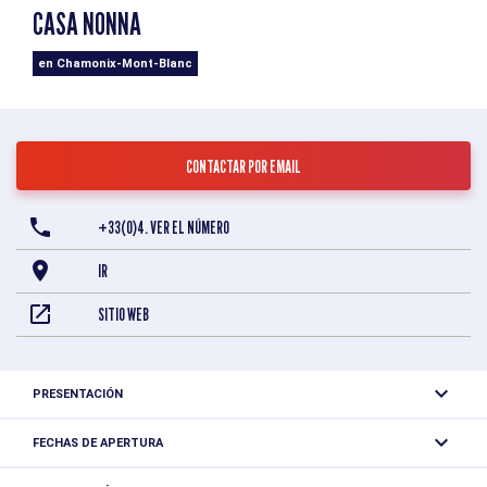
CASA NONNA
en Chamonix-Mont-Blanc
CONTACTAR POR EMAIL
+33(0)4. VER EL NÚMERO
IR
SITIO WEB
PRESENTACIÓN
El restaurante CASA NONNA ofrece cocina transalpina a
FECHAS DE APERTURA
base de productos frescos de temporada en un marco de
Del 03/11/2025 al 26/11/2026 los lunes, martes, viernes y