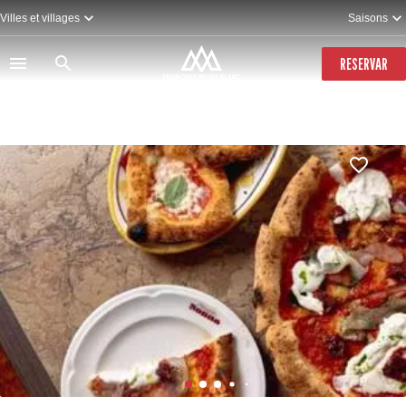
Pasar
Villes et villages
Saisons
al
contenido
principal
RESERVAR