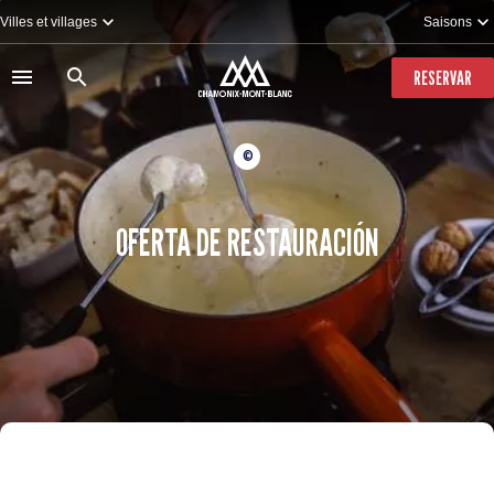
Pasar
Villes et villages
Saisons
al
contenido
principal
RESERVAR
©
OFERTA DE RESTAURACIÓN