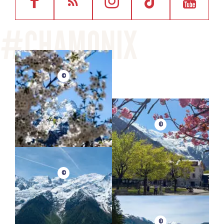
©
©
©
©