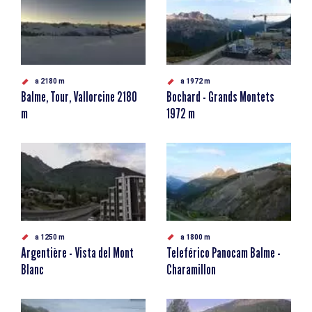
a 2180 m
a 1972 m
Balme, Tour, Vallorcine 2180
Bochard - Grands Montets
m
1972 m
a 1250 m
a 1800 m
Argentière - Vista del Mont
Teleférico Panocam Balme -
Blanc
Charamillon