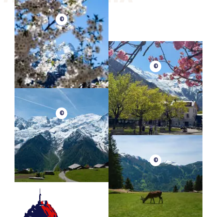
©
©
©
©