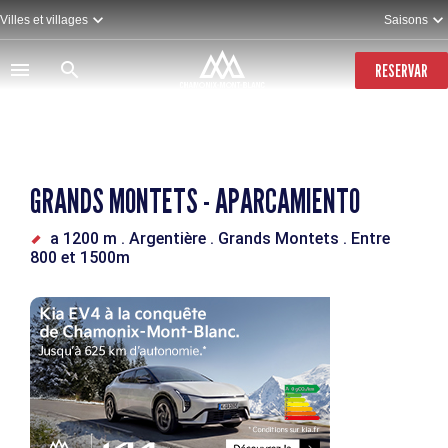
Pasar
Villes et villages
Saisons
al
contenido
principal
RESERVAR
GRANDS MONTETS - APARCAMIENTO
a 1200 m
. Argentière
. Grands Montets
. Entre
800 et 1500m