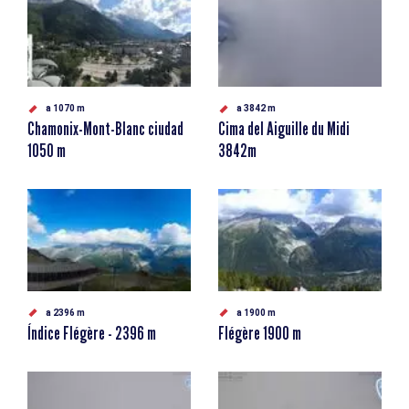
a 1070 m
a 3842 m
Chamonix-Mont-Blanc ciudad
Cima del Aiguille du Midi
1050 m
3842m
a 2396 m
a 1900 m
Índice Flégère - 2396 m
Flégère 1900 m