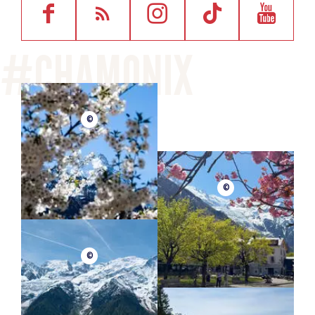
©
©
©