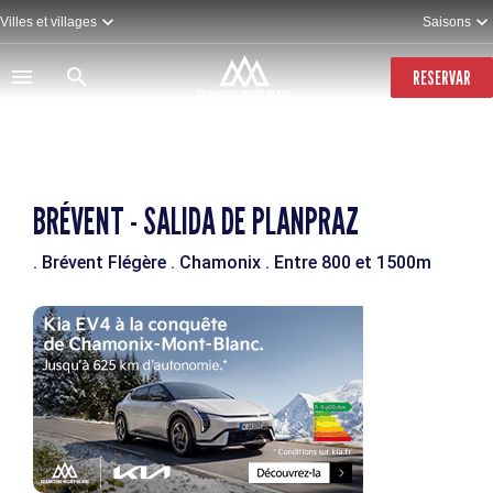
Pasar
Villes et villages
Saisons
al
contenido
principal
RESERVAR
BRÉVENT - SALIDA DE PLANPRAZ
. Brévent Flégère
. Chamonix
. Entre 800 et 1500m