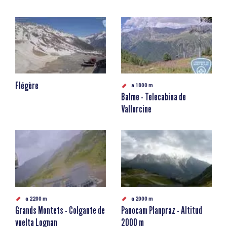
Flégère
a 1800 m
Balme - Telecabina de
Vallorcine
a 2200 m
a 2000 m
Grands Montets - Colgante de
Panocam Planpraz - Altitud
vuelta Lognan
2000 m