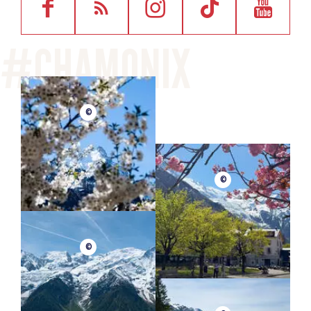
©
©
©