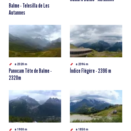
Balme - Telesilla de Les
Autannes
a 2320 m
a 2396 m
Panocam Tête de Balme -
Índice Flégère - 2396 m
2320m
a 1900 m
a 1850 m