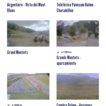
Argentière - Vista del Mont
Teleférico Panocam Balme -
Blanc
Charamillon
Grand Montets
a 1200 m
Grands Montets -
aparcamiento
Cumbre Balme - Autannes
a 1800 m