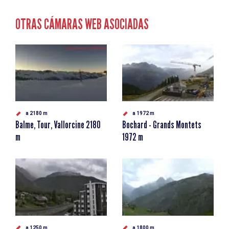
OTRAS CÁMARAS WEB ASOCIADAS
a 2180 m
a 1972 m
Balme, Tour, Vallorcine 2180
Bochard - Grands Montets
m
1972 m
a 1250 m
a 1800 m