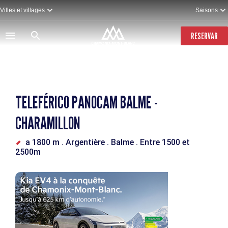
Pasar
Villes et villages
Saisons
al
contenido
principal
RESERVAR
TELEFÉRICO PANOCAM BALME -
CHARAMILLON
a 1800 m
. Argentière
. Balme
. Entre 1500 et
2500m