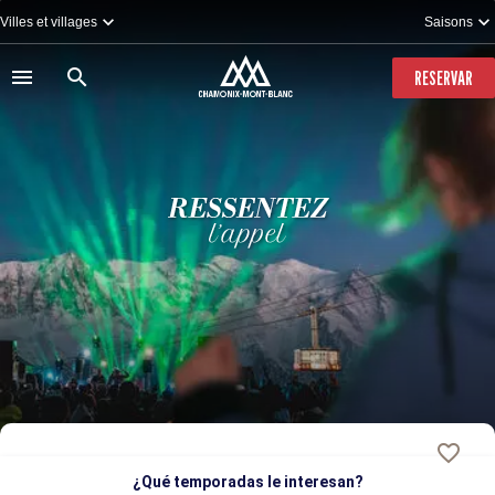
Pasar
Villes et villages
Saisons
al
contenido
principal
RESERVAR
¿Qué temporadas le interesan?