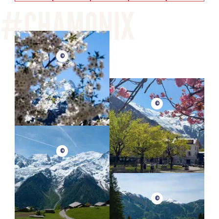
©
©
©
©