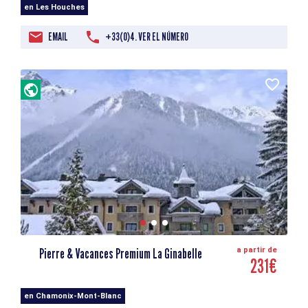
en Les Houches
EMAIL
+33(0)4. VER EL NÚMERO
Pierre & Vacances Premium La Ginabelle
a partir de
231€
en Chamonix-Mont-Blanc