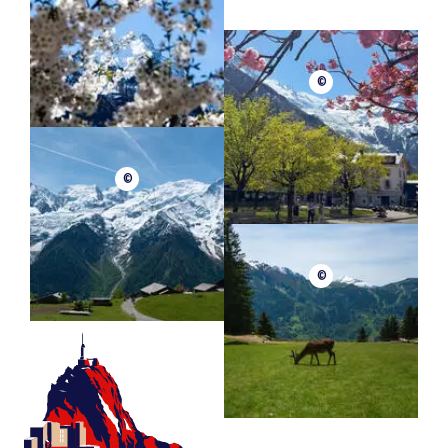
©
©
©