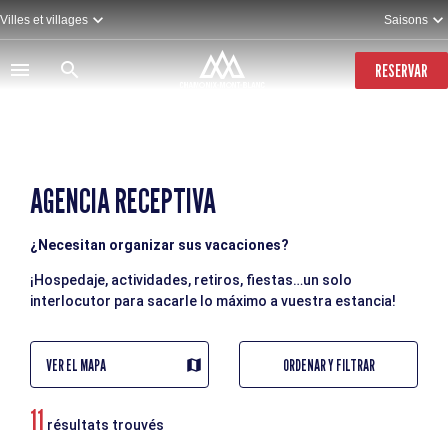
Pasar
Villes et villages
Saisons
al
contenido
principal
RESERVAR
AGENCIA RECEPTIVA
¿Necesitan organizar sus vacaciones?
¡Hospedaje, actividades, retiros, fiestas…un solo
interlocutor para sacarle lo máximo a vuestra estancia!
VER EL MAPA
ORDENAR Y FILTRAR
11
résultats trouvés