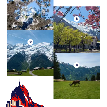
©
©
©