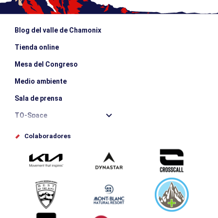
Blog del valle de Chamonix
Tienda online
Mesa del Congreso
Medio ambiente
Sala de prensa
TO-Space
Offices de tourisme
Colaboradores
Photothèque
Envíe su evento
Service groupes et séminaires
Descargar
Turismo y discapacidad