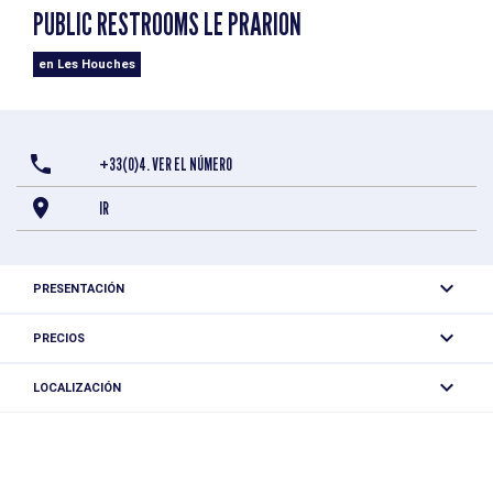
PUBLIC RESTROOMS LE PRARION
en Les Houches
+33(0)4. VER EL NÚMERO
IR
PRESENTACIÓN
Toilets inside the Prarion cable car station.
PRECIOS
Gratis.
LOCALIZACIÓN
Public restrooms Le Prarion
Télécabine du Prarion
117 pl du Prarion