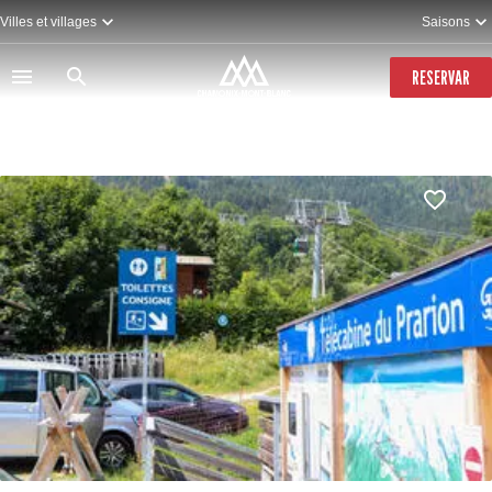
Pasar
Villes et villages
Saisons
al
contenido
principal
RESERVAR