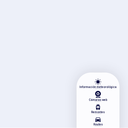
wb_sunny
Información meteorológica
Cámaras web
tram
Remontes
directions_car
Routes