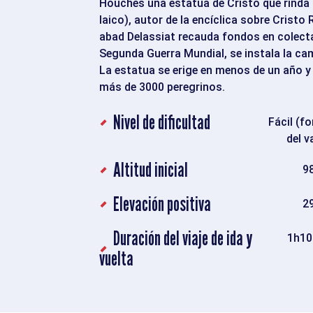
Houches una estatua de Cristo que rinda h
laico), autor de la encíclica sobre Cristo 
abad Delassiat recauda fondos en colecta
Segunda Guerra Mundial, se instala la ca
La estatua se erige en menos de un año y
más de 3000 peregrinos.
Nivel de dificultad
Fácil (f
del v
Altitud inicial
9
Elevación positiva
2
Duración del viaje de ida y
1h10
vuelta