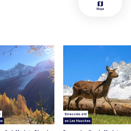
map
Mapa
e
Dirección útil
es
en Les Houches