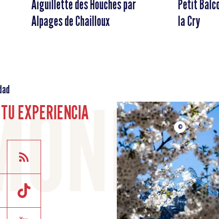
Aiguillette des Houches par
Petit Balco
Alpages de Chailloux
la Cry
dad
TU EXPERIENCIA
©