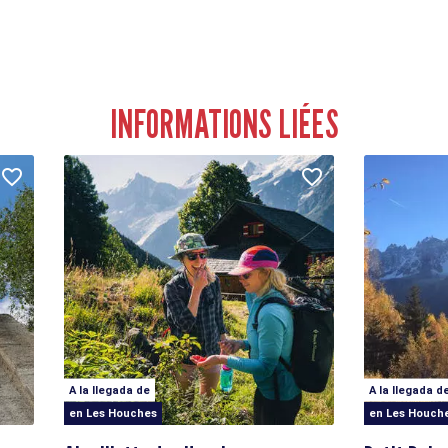
INFORMATIONS LIÉES
A la llegada de
A la llegada d
en Les Houches
en Les Houch