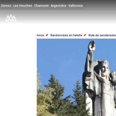
Pasar
Servoz
Les Houches
Chamonix
Argentière
Vallorcine
al
contenido
principal
SOBRESCRIBIR
Inicio
Randonnées en famille
Ruta de senderismo a
ENLACES
DE
AYUDA
A
LA
NAVEGACIÓN