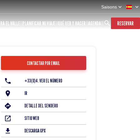
Saisons
RA EL VALLE
PLANIFICAR MI VIAJE
QUÉ VER Y HACER
AGENDA
RESERVAR
CONTACTAR POR EMAIL
+33(0)4. VER EL NÚMERO
IR
DETALLE DEL SENDERO
SITIO WEB
DESCARGA GPX