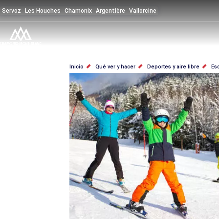
Pasar
Servoz
Les Houches
Chamonix
Argentière
Vallorcine
al
contenido
principal
SOBRESCRIBIR
Inicio
Qué ver y hacer
Deportes y aire libre
Es
ENLACES
DE
AYUDA
A
LA
NAVEGACIÓN