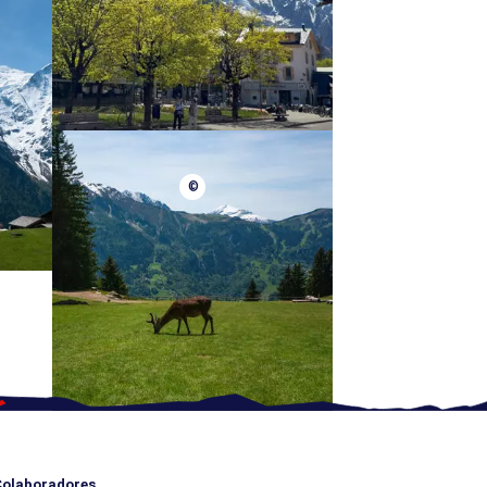
©
olaboradores