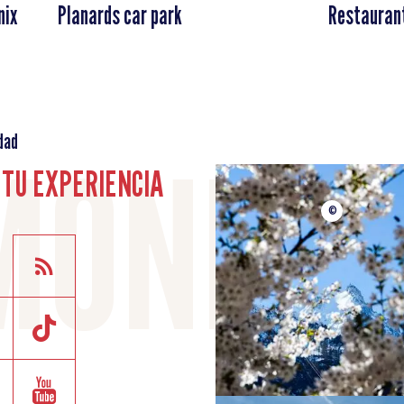
nix
Planards car park
Restaurant
dad
TU EXPERIENCIA
©