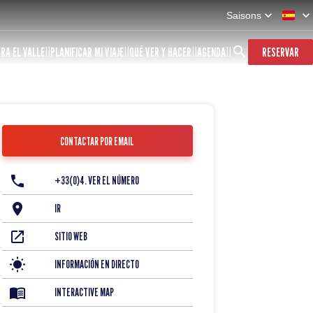
Saisons
RA EL VALLE
PLANIFICAR MI VIAJE
QUÉ VER Y HACER
AGENDA
RESERVAR
CONTACTAR POR EMAIL
+33(0)4. VER EL NÚMERO
IR
SITIO WEB
INFORMACIÓN EN DIRECTO
INTERACTIVE MAP