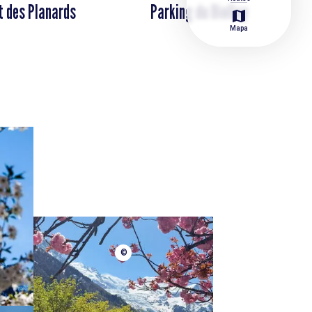
 des Planards
Parking du Biollay
map
Mapa
©