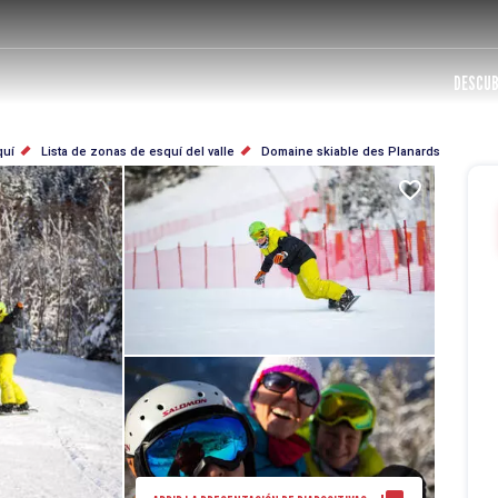
DESCUB
quí
Lista de zonas de esquí del valle
Domaine skiable des Planards