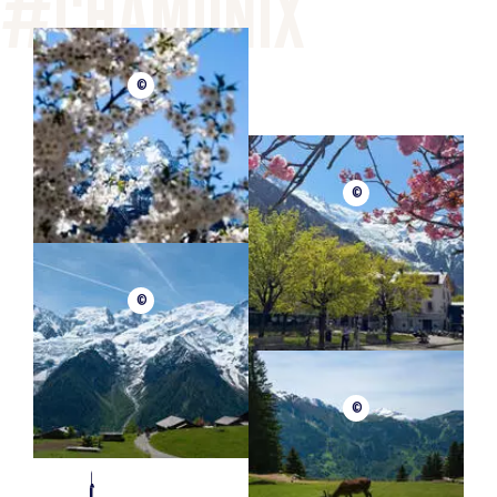
Situado en el corazón de CHAMONIX, en la avenida Michel
Croz, este apartamento le permite desplazarse a pie y
dejar su coche en el garaje durante su estancia.
©
También hay autobuses gratuitos que comunican la
estación con los pueblos cercanos.
Equipamiento para bebés disponible previa petición: cuna
©
con colchón extra y sábana bajera.
Tarifa plana de 30 euros/semana. Sólo tiene que
solicitarlo tras hacer la reserva y recibir el folleto de
bienvenida.
©
Se aceptan mascotas bajo reserva y se cobrará un
suplemento, según la tarifa aplicada por la empresa de
limpieza.
©
Para su comodidad y seguridad, una empresa
especializada realiza la limpieza entre cada alquiler; se
proporcionan sábanas y se hacen las camas a su llegada.
Se proporciona gel de ducha y toallas.