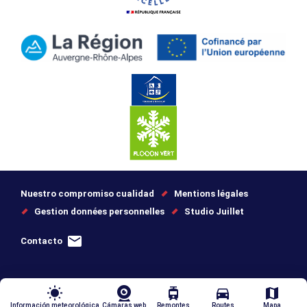
Nuestro compromiso cualidad
Mentions légales
Gestion données personnelles
Studio Juillet
Contacto
wb_sunny
tram
directions_car
map
Información meteorológica
Cámaras web
Remontes
Routes
Mapa