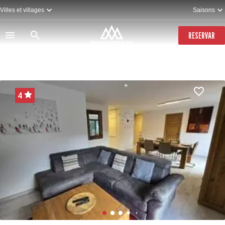
Pasar
Villes et villages
Saisons
al
contenido
principal
RESERVAR
4