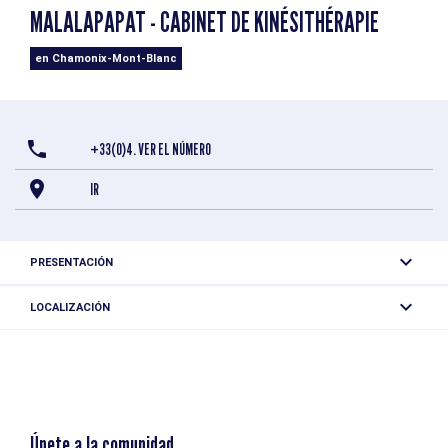
MALALAPAPAT - CABINET DE KINÉSITHÉRAPIE
en Chamonix-Mont-Blanc
+33(0)4. VER EL NÚMERO
IR
PRESENTACIÓN
LOCALIZACIÓN
Malalapapat - Cabinet de kinésithérapie
122 Pl de Chamonix Sud
74400 Chamonix-Mont-Blanc
Únete a la comunidad