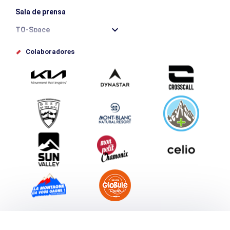
Sala de prensa
TO-Space
Offices de tourisme
Colaboradores
Photothèque
Envíe su evento
Service groupes et séminaires
Descargar
Turismo y discapacidad