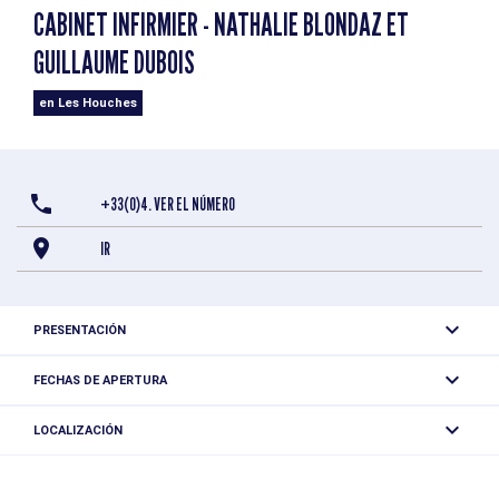
CABINET INFIRMIER - NATHALIE BLONDAZ ET
GUILLAUME DUBOIS
en Les Houches
+33(0)4. VER EL NÚMERO
IR
PRESENTACIÓN
Enfermeros titulados por el Estado. Atención a domicilio y
FECHAS DE APERTURA
en la consulta con cita previa.
Todo el año todos los dias.
LOCALIZACIÓN
Cabinet infirmier - Nathalie Blondaz et Guillaume Dubois