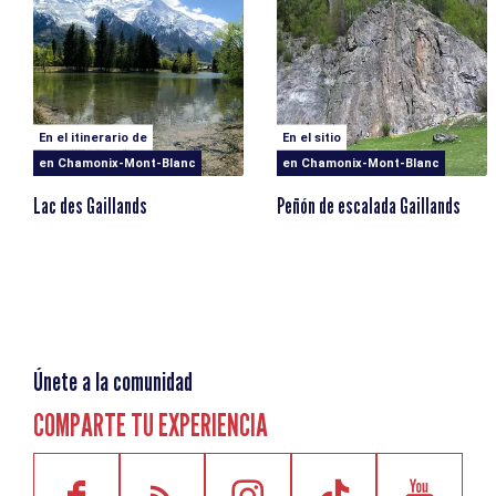
menos experimentados. Por último, cabe destacar la
presencia de cangrejos de río californianos en densidades
bastante elevadas, que pueden ser capturados en las
escamas.
Altitud inicial
1015m
En el itinerario de
En el sitio
en Chamonix-Mont-Blanc
en Chamonix-Mont-Blanc
Lac des Gaillands
Peñón de escalada Gaillands
Únete a la comunidad
COMPARTE TU EXPERIENCIA