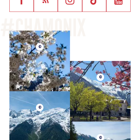
©
©
©
©