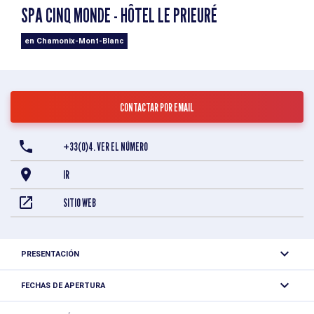
SPA CINQ MONDE - HÔTEL LE PRIEURÉ
en Chamonix-Mont-Blanc
CONTACTAR POR EMAIL
+33(0)4. VER EL NÚMERO
IR
SITIO WEB
PRESENTACIÓN
Información complementaria
FECHAS DE APERTURA
Abierto todos los días.
La zona de bienestar y fitness está abierta gratuitamente