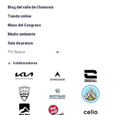
Blog del valle de Chamonix
Tienda online
Mesa del Congreso
Medio ambiente
Sala de prensa
TO-Space
Offices de tourisme
Colaboradores
Photothèque
Envíe su evento
Service groupes et séminaires
Descargar
Turismo y discapacidad