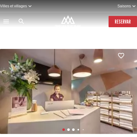
Pasar
Villes et villages
Saisons
al
contenido
principal
RESERVAR