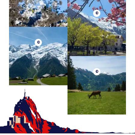
©
©
©