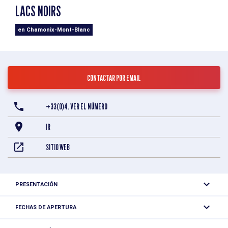
LACS NOIRS
en Chamonix-Mont-Blanc
CONTACTAR POR EMAIL
+33(0)4. VER EL NÚMERO
IR
SITIO WEB
PRESENTACIÓN
Situados a 2550 metros de altitud, los Lacs Noirs son los
FECHAS DE APERTURA
más altos de los lagos de las Aiguilles Rouges.
Del 20/06 al 31/10.