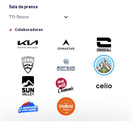
Sala de prensa
TO-Space
Offices de tourisme
Colaboradores
Photothèque
Envíe su evento
Service groupes et séminaires
Descargar
Turismo y discapacidad