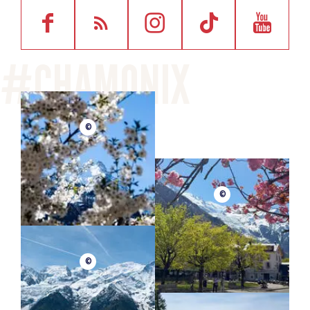
©
©
©