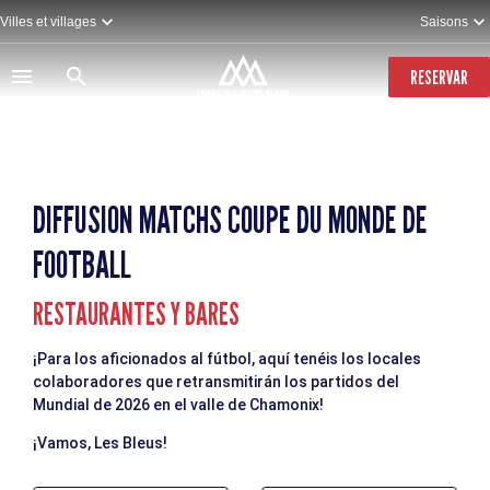
Pasar
Villes et villages
Saisons
al
contenido
principal
RESERVAR
DIFFUSION MATCHS COUPE DU MONDE DE
FOOTBALL
RESTAURANTES Y BARES
¡Para los aficionados al fútbol, aquí tenéis los locales
colaboradores que retransmitirán los partidos del
Mundial de 2026 en el valle de Chamonix!
¡Vamos, Les Bleus!