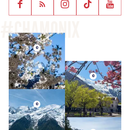
©
©
©