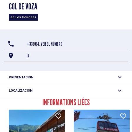
COL DE VOZA
en Les Houches
+33(0)4. VER EL NÚMERO
IR
PRESENTACIÓN
El Col de Voza se encuentra por encima de Les Houches,
LOCALIZACIÓN
en el macizo del Mont Blanc. Culmina a 1657 m.
Col de Voza
INFORMATIONS LIÉES
74310 Les Houches