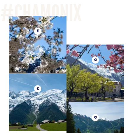
©
©
©
©