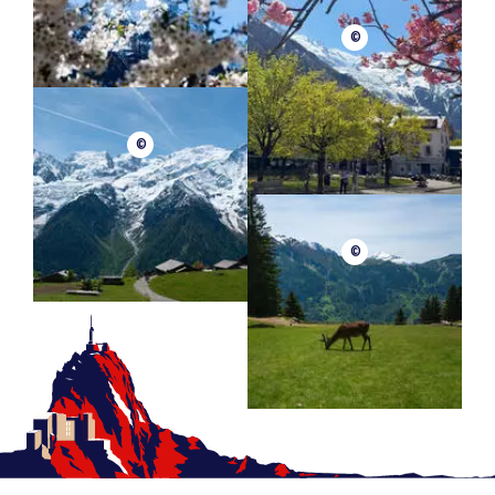
©
©
©