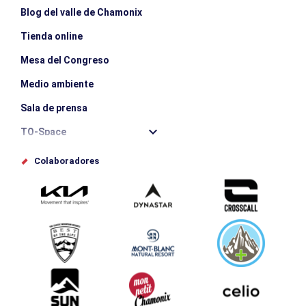
Blog del valle de Chamonix
Tienda online
Mesa del Congreso
Medio ambiente
Sala de prensa
TO-Space
Offices de tourisme
Colaboradores
Photothèque
Envíe su evento
Service groupes et séminaires
Descargar
Turismo y discapacidad