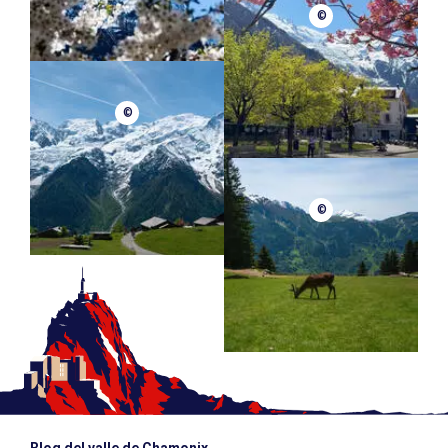
©
©
©