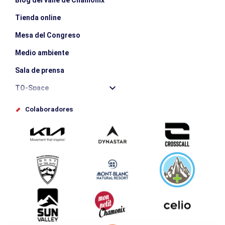
Blog del valle de Chamonix
Tienda online
Mesa del Congreso
Medio ambiente
Sala de prensa
TO-Space
Offices de tourisme
Colaboradores
Photothèque
Envíe su evento
Service groupes et séminaires
Descargar
Turismo y discapacidad