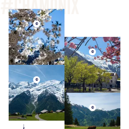
©
©
©
©