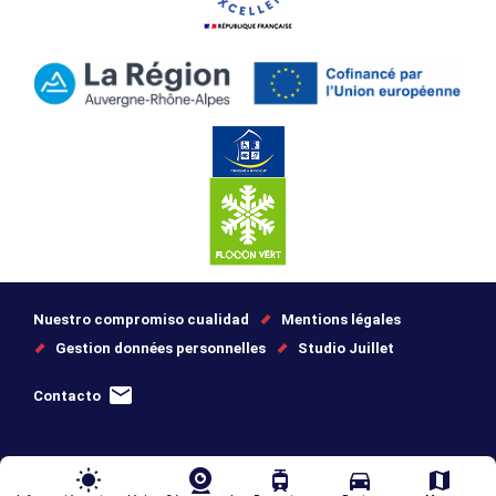
Nuestro compromiso cualidad
Mentions légales
Gestion données personnelles
Studio Juillet
Contacto
wb_sunny
tram
directions_car
map