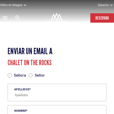
Pasar
Villes et villages
Saisons
al
contenido
principal
RESERVAR
ENVIAR UN EMAIL A
CHALET ON THE ROCKS
TITRE
Señora
Señor
APELLIDOS
NOMBRE