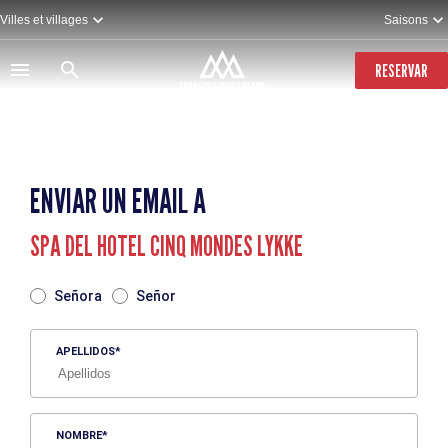
Pasar
Villes et villages
Saisons
al
contenido
principal
RESERVAR
ENVIAR UN EMAIL A
SPA DEL HOTEL CINQ MONDES LYKKE
TITRE
Señora
Señor
APELLIDOS
NOMBRE