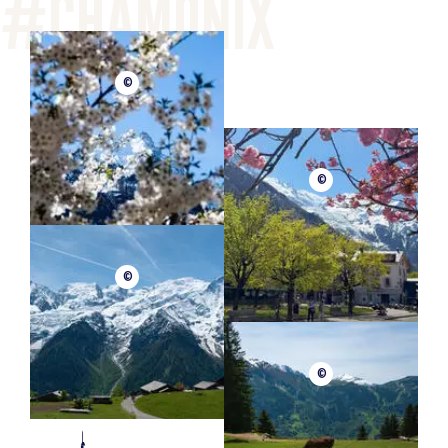
©
©
©
©