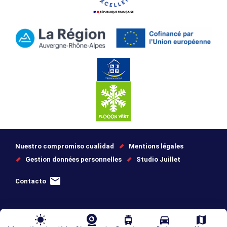
Nuestro compromiso cualidad
Mentions légales
Gestion données personnelles
Studio Juillet
Contacto
wb_sunny
tram
directions_car
map