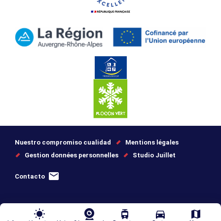
Nuestro compromiso cualidad
Mentions légales
Gestion données personnelles
Studio Juillet
Contacto
wb_sunny
tram
directions_car
map