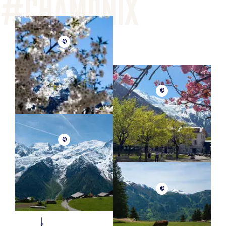
©
©
©
©