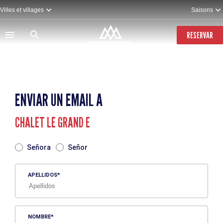
Pasar
Villes et villages
Saisons
al
contenido
principal
RESERVAR
ENVIAR UN EMAIL A
CHALET LE GRAND E
TITRE
Señora
Señor
APELLIDOS
NOMBRE