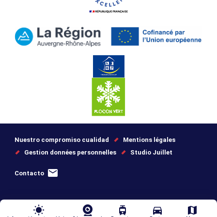
Nuestro compromiso cualidad
Mentions légales
Gestion données personnelles
Studio Juillet
Contacto
wb_sunny
tram
directions_car
map