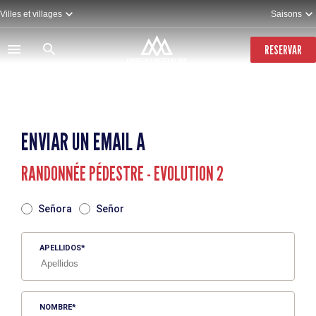
Pasar
Villes et villages
Saisons
al
contenido
principal
RESERVAR
ENVIAR UN EMAIL A
RANDONNÉE PÉDESTRE - EVOLUTION 2
TITRE
Señora
Señor
APELLIDOS
NOMBRE