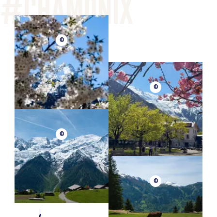
©
©
©
©