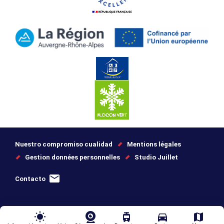
Nuestro compromiso cualidad
Mentions légales
Gestion données personnelles
Studio Juillet
Contacto
wb_sunny
tram
directions_car
map