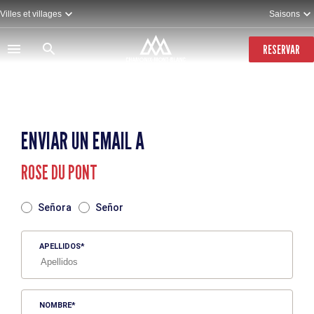
Pasar
Villes et villages
Saisons
al
contenido
principal
RESERVAR
ENVIAR UN EMAIL A
ROSE DU PONT
TITRE
Señora
Señor
APELLIDOS
NOMBRE