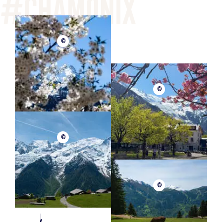
©
©
©
©