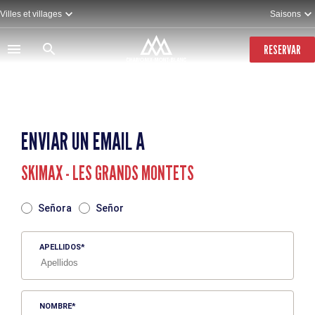
Pasar
Villes et villages
Saisons
al
contenido
principal
RESERVAR
ENVIAR UN EMAIL A
SKIMAX - LES GRANDS MONTETS
TITRE
Señora
Señor
APELLIDOS
NOMBRE