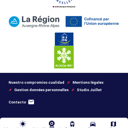
Nuestro compromiso cualidad
Mentions légales
Gestion données personnelles
Studio Juillet
Contacto
wb_sunny
tram
directions_car
map