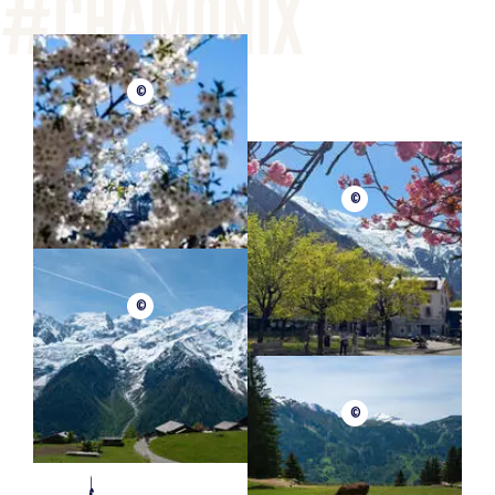
©
©
©
©