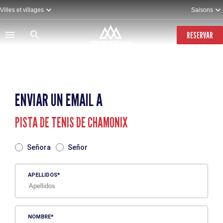
Pasar
Villes et villages
Saisons
al
contenido
principal
RESERVAR
ENVIAR UN EMAIL A
PISTA DE TENIS DE CHAMONIX
TITRE
Señora
Señor
APELLIDOS
NOMBRE