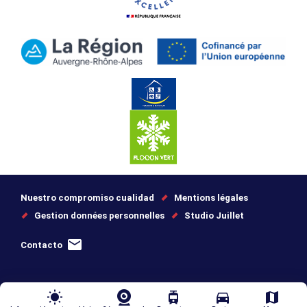
Nuestro compromiso cualidad
Mentions légales
Gestion données personnelles
Studio Juillet
Contacto
wb_sunny
tram
directions_car
map