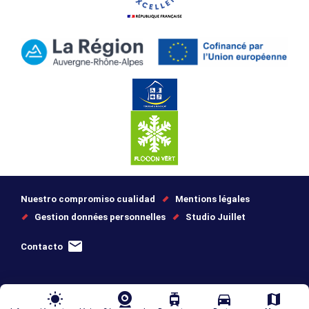
Nuestro compromiso cualidad
Mentions légales
Gestion données personnelles
Studio Juillet
Contacto
wb_sunny
tram
directions_car
map