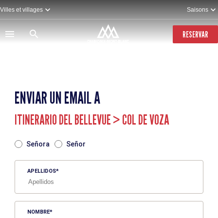
Pasar
Villes et villages
Saisons
al
contenido
principal
RESERVAR
ENVIAR UN EMAIL A
ITINERARIO DEL BELLEVUE > COL DE VOZA
TITRE
Señora
Señor
APELLIDOS
NOMBRE