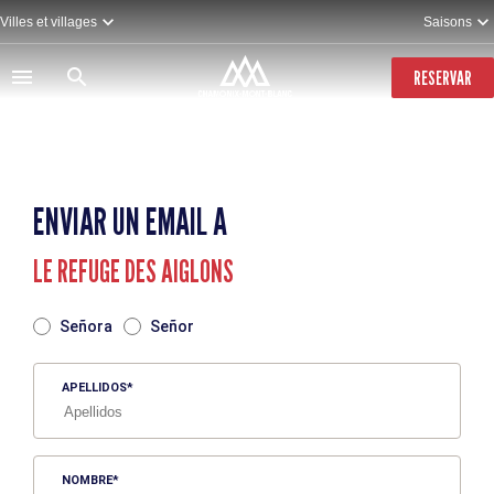
Pasar
Villes et villages
Saisons
al
contenido
principal
RESERVAR
ENVIAR UN EMAIL A
LE REFUGE DES AIGLONS
TITRE
Señora
Señor
APELLIDOS
NOMBRE