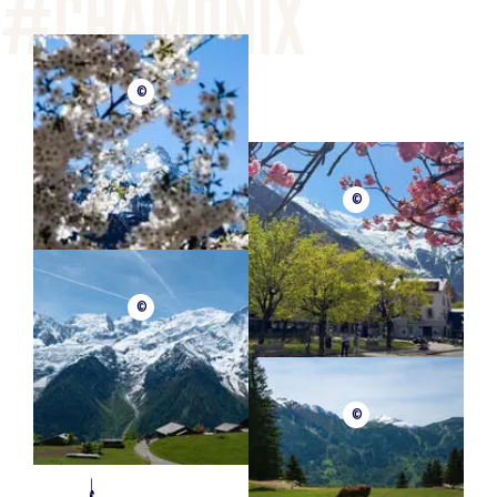
©
©
©
©