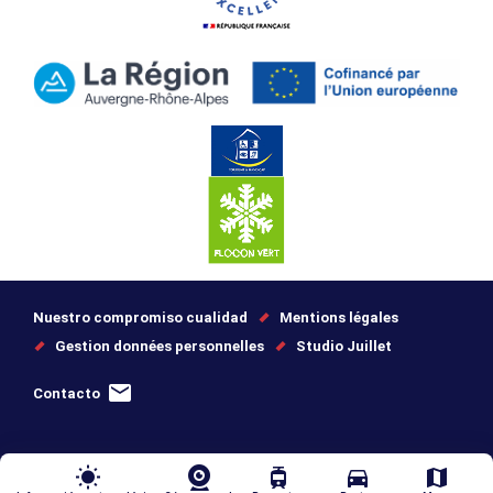
Nuestro compromiso cualidad
Mentions légales
Gestion données personnelles
Studio Juillet
Contacto
wb_sunny
tram
directions_car
map