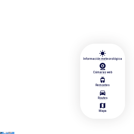
wb_sunny
Información meteorológica
Cámaras web
tram
Remontes
directions_car
Routes
map
Mapa