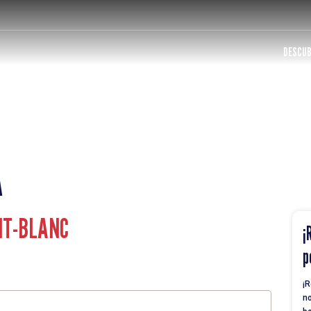
DESCUB
A
NT-BLANC
¡
p
¡R
no