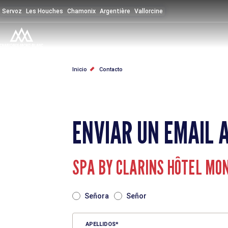
Pasar
Servoz
Les Houches
Chamonix
Argentière
Vallorcine
al
contenido
principal
SOBRESCRIBIR
Inicio
Contacto
ENLACES
DE
ENVIAR UN EMAIL 
AYUDA
A
SPA BY CLARINS HÔTEL MO
LA
TITRE
Señora
Señor
NAVEGACIÓN
APELLIDOS