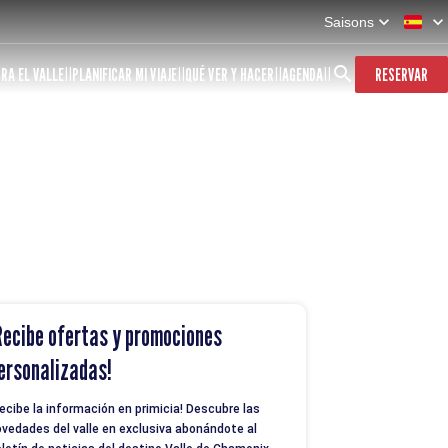
Saisons
RA EL VALLE
PLANIFICAR MI VIAJE
QUÉ VER Y HACER
AGENDA
RESERVAR
Recibe ofertas y promociones
ersonalizadas!
ecibe la información en primicia! Descubre las
vedades del valle en exclusiva abonándote al