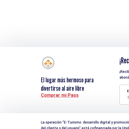
¡Rec
¡Reci
aboná
El lugar más hermoso para
divertirse al aire libre
E
Comprar mi Pass
La operación "E-Turismo: desarrollo digital y promoción 
del cliente y del usuario" está cofinanciada por la U