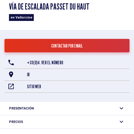
VÍA DE ESCALADA PASSET DU HAUT
en Vallorcine
CONTACTAR POR EMAIL
+33(0)4. VER EL NÚMERO
IR
SITIO WEB
PRESENTACIÓN
Hermosas losas, bien equipadas en general.
PRECIOS
Gratis.
Macizo: Aiguilles Rouges