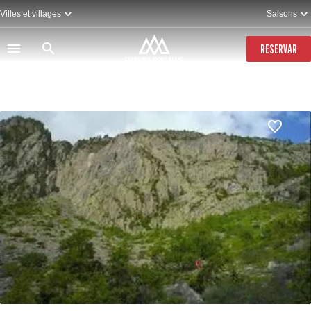
Pasar
Villes et villages
Saisons
al
contenido
principal
RESERVAR