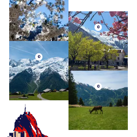
©
©
©