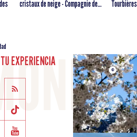
uides
cristaux de neige - Compagnie des
Tourbières
Guides de Chamonix
Compagnie
dad
TU EXPERIENCIA
©