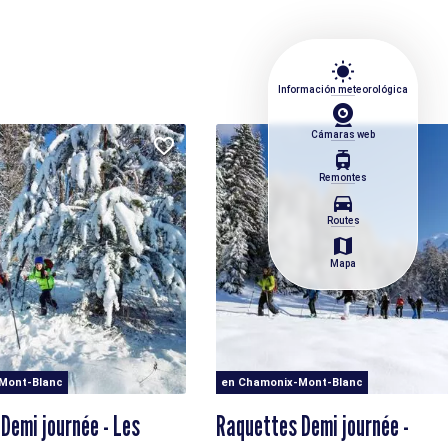
wb_sunny
Información meteorológica
Cámaras web
tram
Remontes
directions_car
Routes
map
Mapa
Mont-Blanc
en Chamonix-Mont-Blanc
Demi journée - Les
Raquettes Demi journée -