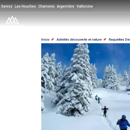
Pasar
Servoz
Les Houches
Chamonix
Argentière
Vallorcine
al
contenido
principal
SOBRESCRIBIR
Inicio
Activités découverte et nature
Raquettes De
ENLACES
DE
AYUDA
A
LA
NAVEGACIÓN