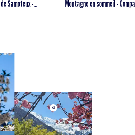
 de Samoteux -
Montagne en sommeil - Compagnie
 des Guides de Chamonix
des Guides de Chamonix
©