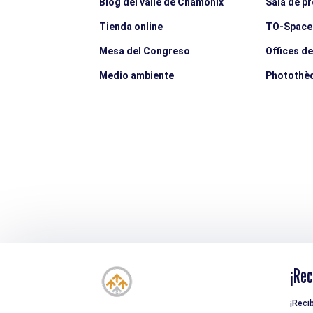
Blog del valle de Chamonix
Sala de p
Tienda online
TO-Space
Mesa del Congreso
Offices d
Medio ambiente
Photothè
¡Rec
¡Reci