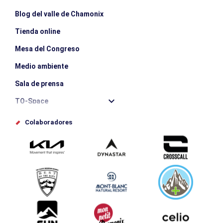
Blog del valle de Chamonix
Tienda online
Mesa del Congreso
Medio ambiente
Sala de prensa
TO-Space
Offices de tourisme
Colaboradores
Photothèque
Envíe su evento
Service groupes et séminaires
Descargar
Turismo y discapacidad