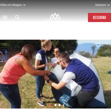
Pasar
Villes et villages
Saisons
al
contenido
principal
RESERVAR