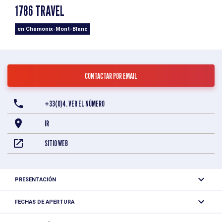
1786 TRAVEL
en Chamonix-Mont-Blanc
CONTACTAR POR EMAIL
+33(0)4. VER EL NÚMERO
IR
SITIO WEB
PRESENTACIÓN
¿Por qué elegirnos para organizar su estancia a medida en
FECHAS DE APERTURA
los Alpes? Una historia única, un equipo humano y fuertes
Abierto todos los días.