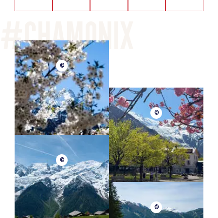
©
©
©
©