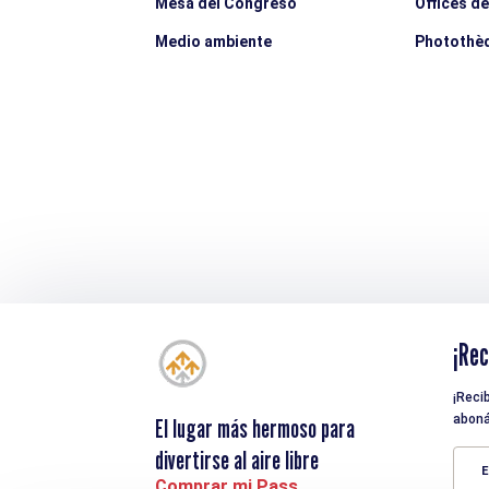
Mesa del Congreso
Offices d
Medio ambiente
Photothè
¡Rec
¡Reci
aboná
El lugar más hermoso para
divertirse al aire libre
E
Comprar mi Pass