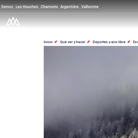
Pasar
Servoz
Les Houches
Chamonix
Argentière
Vallorcine
al
contenido
principal
SOBRESCRIBIR
Inicio
Qué ver y hacer
Deportes y aire libre
Ex
ENLACES
DE
AYUDA
A
LA
NAVEGACIÓN