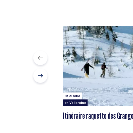
En el sitio
en Vallorcine
Itinéraire raquette des Grang