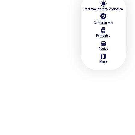
wb_sunny
Información meteorológica
Cámaras web
tram
Remontes
directions_car
Routes
map
Mapa