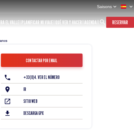
Saisons
RA EL VALLE
PLANIFICAR MI VIAJE
QUÉ VER Y HACER
AGENDA
RESERVAR
lancs
CONTACTAR POR EMAIL
+33(0)4. VER EL NÚMERO
IR
SITIO WEB
DESCARGA GPX