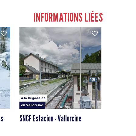
INFORMATIONS LIÉES
A la llegada de
en Vallorcine
es
SNCF Estacion - Vallorcine