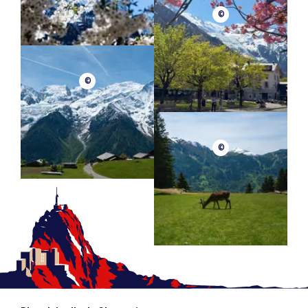
©
©
©