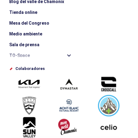
Blog del valle de Chamonix
Tienda online
Mesa del Congreso
Medio ambiente
Sala de prensa
TO-Space
Offices de tourisme
Colaboradores
Photothèque
Envíe su evento
Service groupes et séminaires
Descargar
Turismo y discapacidad