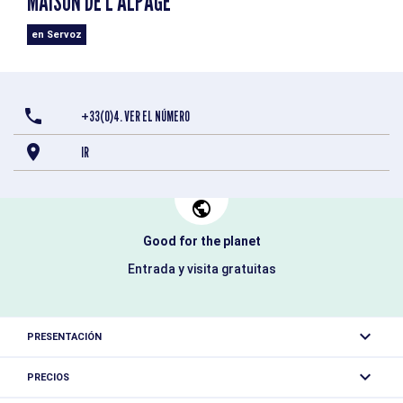
MAISON DE L'ALPAGE
en Servoz
+33(0)4. VER EL NÚMERO
IR
Good for the planet
Entrada y visita gratuitas
PRESENTACIÓN
La Maison de l'Alpage le ofrece la oportunidad de
PRECIOS
descubrir la exposición ITINERIO sobre el tema