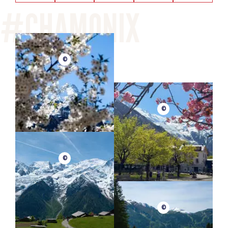
©
©
©
©