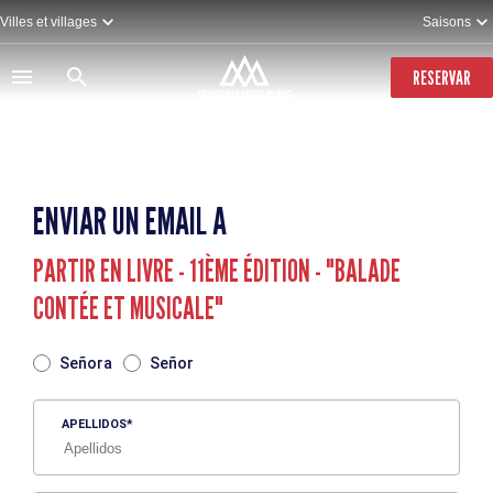
Pasar
Villes et villages
Saisons
al
contenido
principal
RESERVAR
ENVIAR UN EMAIL A
PARTIR EN LIVRE - 11ÈME ÉDITION - "BALADE
CONTÉE ET MUSICALE"
TITRE
Señora
Señor
APELLIDOS