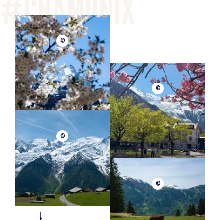
©
©
©
©