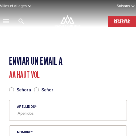
Pasar
Villes et villages
Saisons
al
contenido
principal
RESERVAR
ENVIAR UN EMAIL A
AA HAUT VOL
TITRE
Señora
Señor
APELLIDOS
NOMBRE