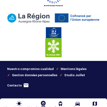
Nuestro compromiso cualidad
Mentions légales
Gestion données personnelles
Studio Juillet
Contacto
wb_sunny
tram
directions_car
map