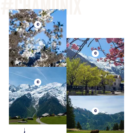
©
©
©
©