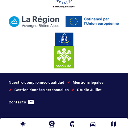
Nuestro compromiso cualidad
Mentions légales
Gestion données personnelles
Studio Juillet
Contacto
wb_sunny
tram
directions_car
map