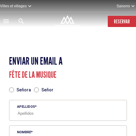
Pasar
Villes et villages
Saisons
al
contenido
principal
RESERVAR
ENVIAR UN EMAIL A
FÊTE DE LA MUSIQUE
TITRE
Señora
Señor
APELLIDOS
NOMBRE