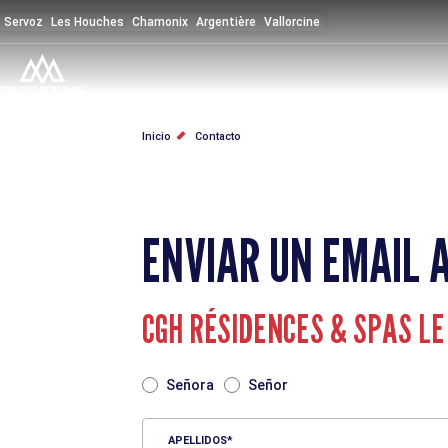
Pasar
Servoz
Les Houches
Chamonix
Argentière
Vallorcine
al
contenido
principal
SOBRESCRIBIR
Inicio
Contacto
ENLACES
DE
ENVIAR UN EMAIL 
AYUDA
A
CGH RÉSIDENCES & SPAS L
LA
TITRE
Señora
Señor
NAVEGACIÓN
APELLIDOS