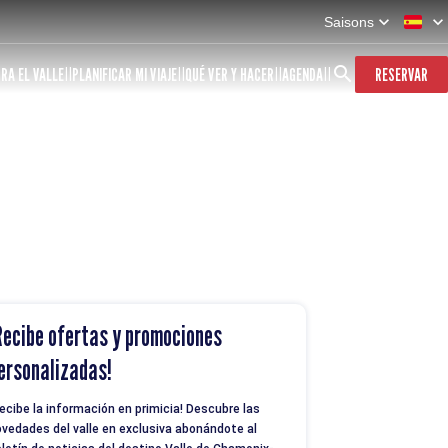
Saisons
RA EL VALLE
PLANIFICAR MI VIAJE
QUÉ VER Y HACER
AGENDA
RESERVAR
Recibe ofertas y promociones
ersonalizadas!
ecibe la información en primicia! Descubre las
vedades del valle en exclusiva abonándote al