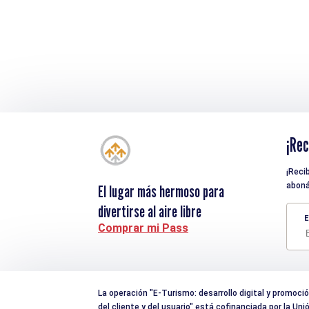
¡Rec
¡Reci
aboná
El lugar más hermoso para
divertirse al aire libre
E
Comprar mi Pass
La operación "E-Turismo: desarrollo digital y promoción 
del cliente y del usuario" está cofinanciada por la U