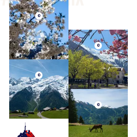
©
©
©
©