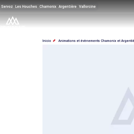
Pasar
Servoz
Les Houches
Chamonix
Argentière
Vallorcine
al
contenido
principal
SOBRESCRIBIR
Inicio
Animations et évènements Chamonix et Argenti
ENLACES
DE
AYUDA
A
LA
NAVEGACIÓN