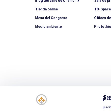
Blog del valle de Chamonix
Sala de p
Tienda online
TO-Space
Mesa del Congreso
Offices d
Medio ambiente
Photothè
¡Rec
¡Reci