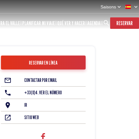
Saisons
RA EL VALLE
PLANIFICAR MI VIAJE
QUÉ VER Y HACER
AGENDA
RESERVAR
RESERVAR EN LÍNEA
CONTACTAR POR EMAIL
+33(0)4. VER EL NÚMERO
IR
SITIO WEB