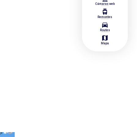
Cámaras web
tram
Remontes
directions_car
Routes
map
Mapa