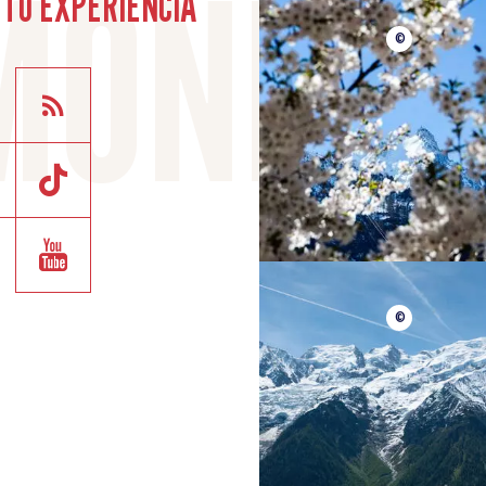
TU EXPERIENCIA
©
©