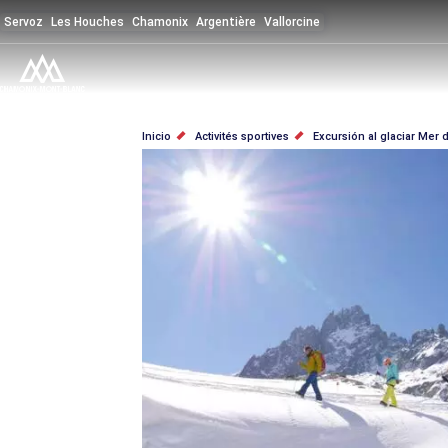
Pasar
Servoz
Les Houches
Chamonix
Argentière
Vallorcine
al
contenido
principal
SOBRESCRIBIR
Inicio
Activités sportives
Excursión al glaciar Mer 
ENLACES
DE
AYUDA
A
LA
NAVEGACIÓN