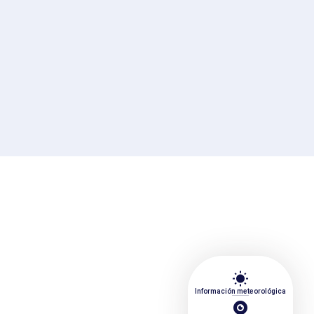
wb_sunny
Información meteorológica