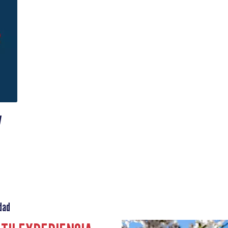
y
dad