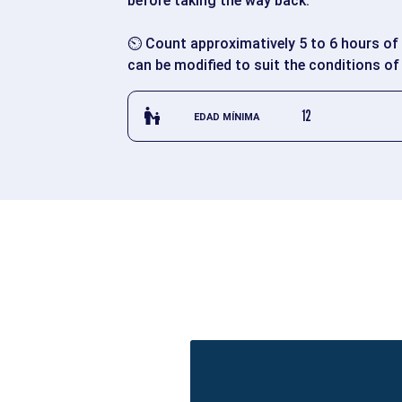
before taking the way back.
⏲️ Count approximatively 5 to 6 hours of w
can be modified to suit the conditions of 
escalator_warning_black
12
EDAD MÍNIMA