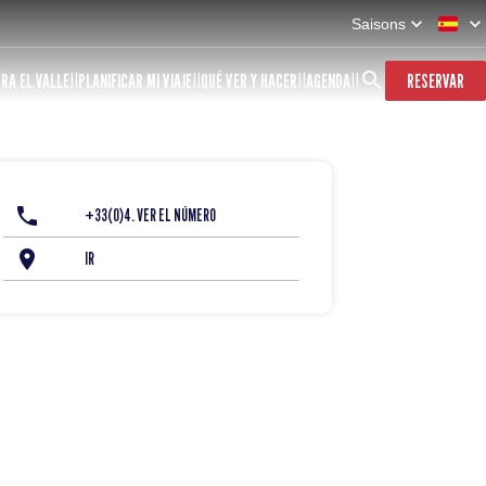
Saisons
RA EL VALLE
PLANIFICAR MI VIAJE
QUÉ VER Y HACER
AGENDA
RESERVAR
+33(0)4. VER EL NÚMERO
IR