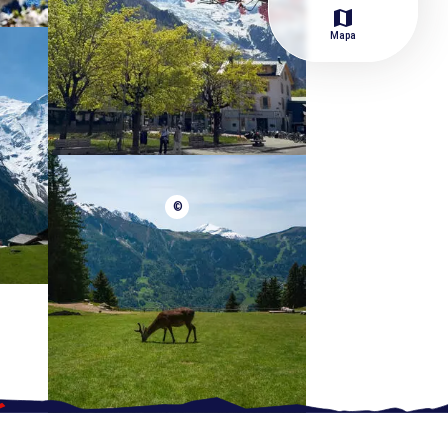
map
Mapa
©