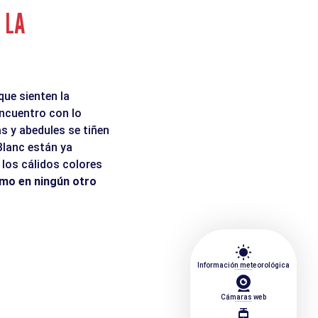
 LA
que sienten la
eencuentro con lo
s y abedules se tiñen
Blanc están ya
 los cálidos colores
mo en ningún otro
wb_sunny
Información meteorológica
Cámaras web
tram