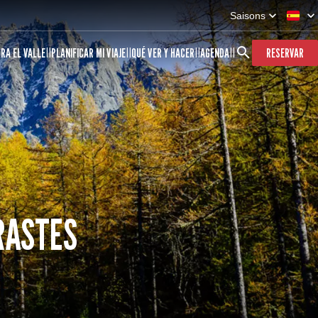
Saisons
RA EL VALLE
PLANIFICAR MI VIAJE
QUÉ VER Y HACER
AGENDA
RESERVAR
RASTES