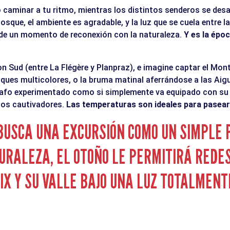
o caminar a tu ritmo, mientras los distintos senderos se desa
osque, el ambiente es agradable, y la luz que se cuela entre l
 de un momento de reconexión con la naturaleza.
Y es la épo
con Sud (entre La Flégère y Planpraz), e imagine captar el Mo
ques multicolores, o la bruma matinal aferrándose a las Aigu
rafo experimentado como si simplemente va equipado con s
dos cautivadores.
Las temperaturas son ideales para pasear a
 BUSCA UNA EXCURSIÓN COMO UN SIMPLE 
URALEZA, EL OTOÑO LE PERMITIRÁ REDE
X Y SU VALLE BAJO UNA LUZ TOTALMENT