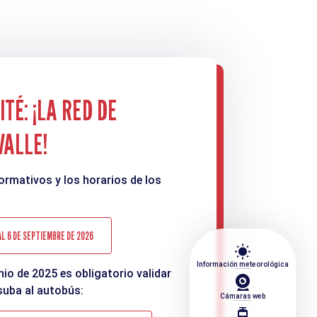
TÉ: ¡LA RED DE
VALLE!
formativos y los horarios de los
 AL 6 DE SEPTIEMBRE DE 2026
wb_sunny
Información meteorológica
unio de 2025 es obligatorio validar
 suba al autobús:
Cámaras web
tram