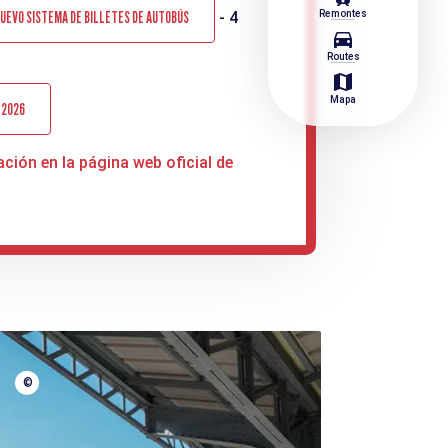
Remontes
UEVO SISTEMA DE BILLETES DE AUTOBÚS
- 4
directions_car
Routes
map
Mapa
E 2026
ción en la página web oficial de
©