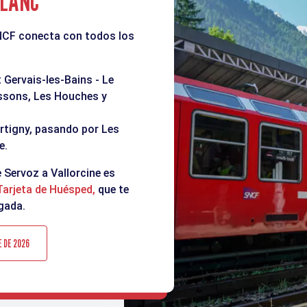
BLANC
SNCF conecta con todos los
t Gervais-les-Bains - Le
ssons, Les Houches y
artigny, pasando por Les
e.
e Servoz a Vallorcine es
Tarjeta de Huésped,
que te
egada.
E DE 2026